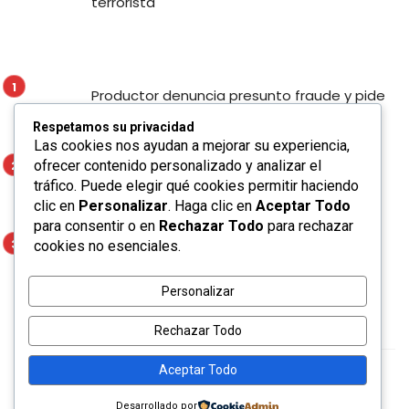
terrorista
Productor denuncia presunto fraude y pide
apoyo para localizar a presunto
Respetamos su privacidad
responsable en San Luis Potosí
Las cookies nos ayudan a mejorar su experiencia,
ofrecer contenido personalizado y analizar el
Enrique Galindo fortalece la seguridad y la
tráfico. Puede elegir qué cookies permitir haciendo
movilidad con Alumbrado Táctico en el
clic en
Personalizar
. Haga clic en
Aceptar Todo
Corredor Lomas
para consentir o en
Rechazar Todo
para rechazar
cookies no esenciales.
Mujer apuñala a cuatro personas en
Londres; autoridades descartan móvil
terrorista
Personalizar
Rechazar Todo
Aceptar Todo
Ceris © 2020. Made with
by
bkninja
Desarrollado por