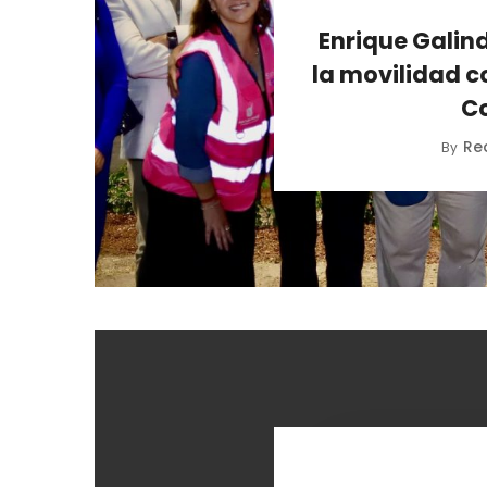
Enrique Galind
la movilidad c
C
Re
By