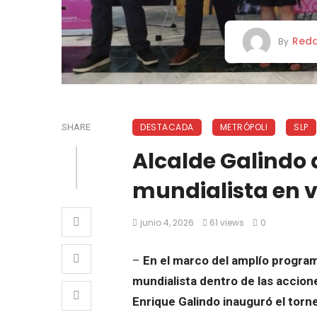
Reda
By
DESTACADA
METRÓPOLI
SLP
SHARE
Alcalde Galindo 
mundialista en 
junio 4, 2026
61 views
0
–
En el marco del amplío program
mundialista dentro de las accione
Enrique Galindo inauguró el tor