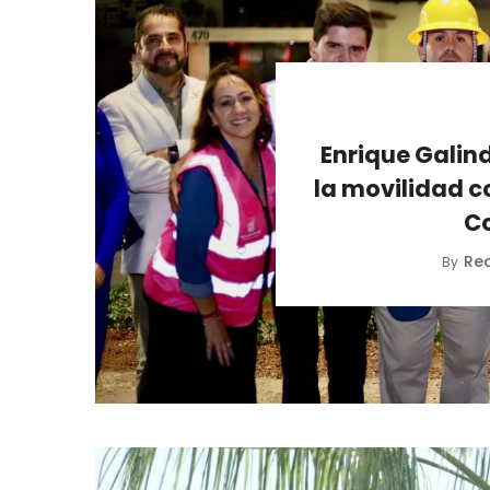
Enrique Galind
la movilidad c
C
Re
By