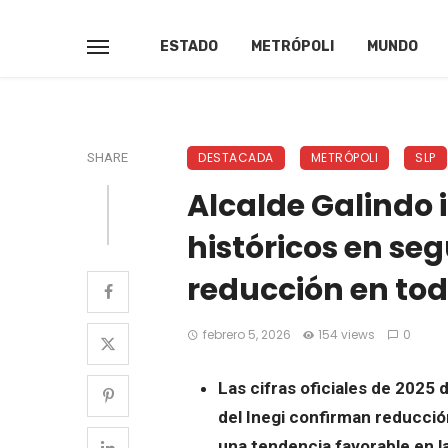
ESTADO
METRÓPOLI
MUNDO
DESTACADA
METRÓPOLI
SLP
SHARE
Alcalde Galindo 
históricos en se
reducción en todo
febrero 5, 2026
154 views
0
Las cifras oficiales de 2025 
del Inegi confirman reducción
una tendencia favorable en la