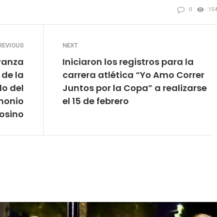
0
15
REVIOUS
NEXT
vanza
Iniciaron los registros para la
 de la
carrera atlética “Yo Amo Correr
lo del
Juntos por la Copa” a realizarse
monio
el 15 de febrero
osino