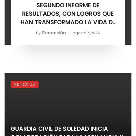
SEGUNDO INFORME DE
RESULTADOS, CON LOGROS QUE
HAN TRANSFORMADO LA VIDA DE
LOS SOLEDENSES: JUAN MANUEL
Redacción
By
agosto 7, 2026
NAVARRO
METRÓPOLI
GUARDIA CIVIL DE SOLEDAD INICIA