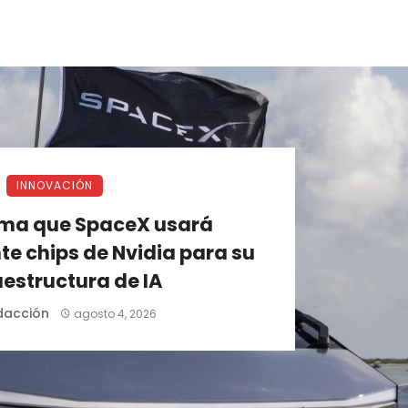
INNOVACIÓN
rma que SpaceX usará
e chips de Nvidia para su
aestructura de IA
dacción
agosto 4, 2026