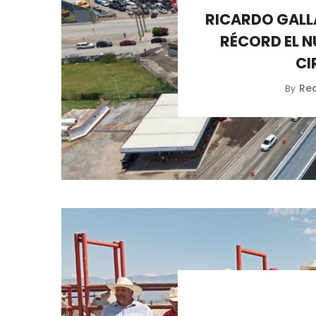
RICARDO GALL
RÉCORD EL N
CI
Re
By