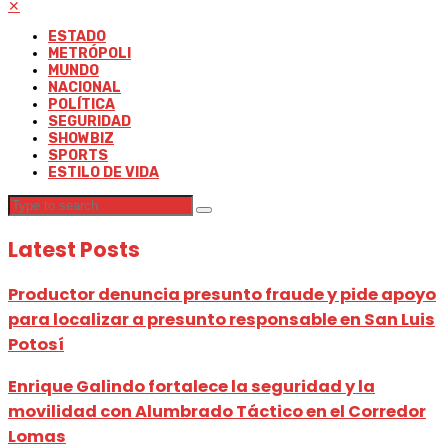
✕
ESTADO
METRÓPOLI
MUNDO
NACIONAL
POLÍTICA
SEGURIDAD
SHOWBIZ
SPORTS
ESTILO DE VIDA
Latest Posts
Productor denuncia presunto fraude y pide apoyo
para localizar a presunto responsable en San Luis
Potosí
Enrique Galindo fortalece la seguridad y la
movilidad con Alumbrado Táctico en el Corredor
Lomas