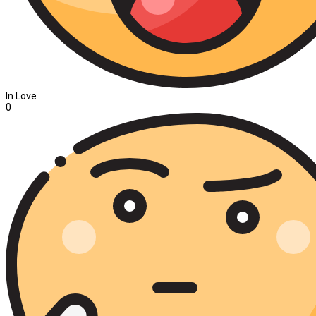
In Love
0