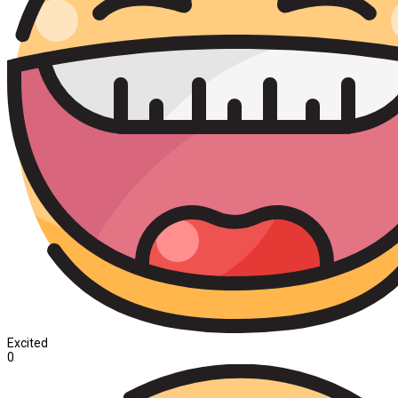
Excited
0