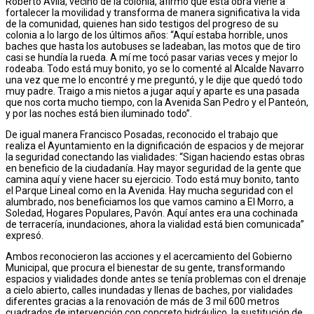
Roberto Ávila, vecino de la colonia, afirmó que esta obra viene a
fortalecer la movilidad y transforma de manera significativa la vida
de la comunidad, quienes han sido testigos del progreso de su
colonia a lo largo de los últimos años: “Aquí estaba horrible, unos
baches que hasta los autobuses se ladeaban, las motos que de tiro
casi se hundía la rueda. A mí me tocó pasar varias veces y mejor lo
rodeaba. Todo está muy bonito, yo se lo comenté al Alcalde Navarro
una vez que me lo encontré y me preguntó, y le dije que quedó todo
muy padre. Traigo a mis nietos a jugar aquí y aparte es una pasada
que nos corta mucho tiempo, con la Avenida San Pedro y el Panteón,
y por las noches está bien iluminado todo”.
De igual manera Francisco Posadas, reconocido el trabajo que
realiza el Ayuntamiento en la dignificación de espacios y de mejorar
la seguridad conectando las vialidades: “Sigan haciendo estas obras
en beneficio de la ciudadanía. Hay mayor seguridad de la gente que
camina aquí y viene hacer su ejercicio. Todo está muy bonito, tanto
el Parque Lineal como en la Avenida. Hay mucha seguridad con el
alumbrado, nos beneficiamos los que vamos camino a El Morro, a
Soledad, Hogares Populares, Pavón. Aquí antes era una cochinada
de terracería, inundaciones, ahora la vialidad está bien comunicada”
expresó.
Ambos reconocieron las acciones y el acercamiento del Gobierno
Municipal, que procura el bienestar de su gente, transformando
espacios y vialidades donde antes se tenía problemas con el drenaje
a cielo abierto, calles inundadas y llenas de baches, por vialidades
diferentes gracias a la renovación de más de 3 mil 600 metros
cuadrados de intervención con concreto hidráulico, la sustitución de