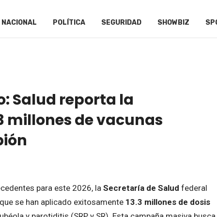
NACIONAL
POLÍTICA
SEGURIDAD
SHOWBIZ
SP
o: Salud reporta la
.3 millones de vacunas
pión
recedentes para este 2026, la
Secretaría de Salud
federal
que se han aplicado exitosamente
13.3 millones de dosis
rubéola y parotiditis (SRP y SR). Esta campaña masiva busca