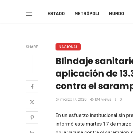
ESTADO
METRÓPOLI
MUNDO
NACIONAL
SHARE
Blindaje sanitari
aplicación de 13
contra el saram
marzo 17, 2026
134 views
0
En un esfuerzo institucional sin p
informó este martes 17 de marzo 
de la vacuna contra el sarampión, 