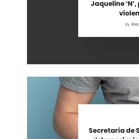
Jaqueline ‘N’
viole
Re
By
Secretaría de 