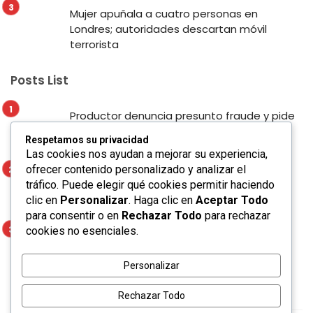
Mujer apuñala a cuatro personas en
Londres; autoridades descartan móvil
terrorista
Posts List
Productor denuncia presunto fraude y pide
apoyo para localizar a presunto
Respetamos su privacidad
responsable en San Luis Potosí
Las cookies nos ayudan a mejorar su experiencia,
ofrecer contenido personalizado y analizar el
Enrique Galindo fortalece la seguridad y la
tráfico. Puede elegir qué cookies permitir haciendo
movilidad con Alumbrado Táctico en el
clic en
Personalizar
. Haga clic en
Aceptar Todo
Corredor Lomas
para consentir o en
Rechazar Todo
para rechazar
cookies no esenciales.
Mujer apuñala a cuatro personas en
Londres; autoridades descartan móvil
terrorista
Personalizar
Rechazar Todo