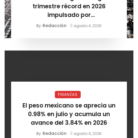
trimestre récord en 2026
impulsado por
electrodomésticos y el sector
Redacción
By
agosto 4, 2026
automotriz
FINANZAS
El peso mexicano se aprecia un
0.98% en julio y acumula un
avance del 3.84% en 2026
Redacción
By
agosto 4, 2026