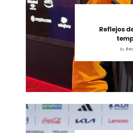
Reflejos d
temp
Re
By