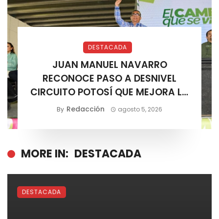
DESTACADA
JUAN MANUEL NAVARRO
RECONOCE PASO A DESNIVEL
CIRCUITO POTOSÍ QUE MEJORA LA
MOVILIDAD METROPOLITANA
Redacción
By
agosto 5, 2026
MORE IN:
DESTACADA
DESTACADA