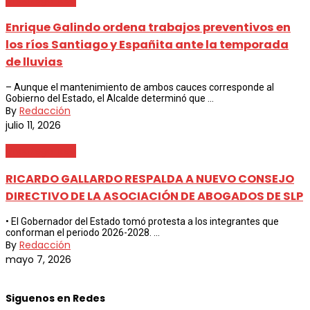
Enrique Galindo ordena trabajos preventivos en
los ríos Santiago y Españita ante la temporada
de lluvias
– Aunque el mantenimiento de ambos cauces corresponde al
Gobierno del Estado, el Alcalde determinó que ...
By
Redacción
julio 11, 2026
Uncategorized
RICARDO GALLARDO RESPALDA A NUEVO CONSEJO
DIRECTIVO DE LA ASOCIACIÓN DE ABOGADOS DE SLP
•⁠ ⁠El Gobernador del Estado tomó protesta a los integrantes que
conforman el periodo 2026-2028. ...
By
Redacción
mayo 7, 2026
Siguenos en Redes