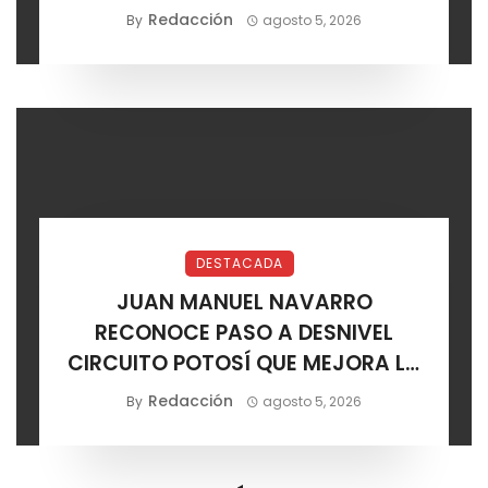
ELÉCTRICO
Redacción
By
agosto 5, 2026
DESTACADA
JUAN MANUEL NAVARRO
RECONOCE PASO A DESNIVEL
CIRCUITO POTOSÍ QUE MEJORA LA
MOVILIDAD METROPOLITANA
Redacción
By
agosto 5, 2026