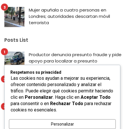
Mujer apuñala a cuatro personas en
Londres; autoridades descartan móvil
terrorista
Posts List
Productor denuncia presunto fraude y pide
apoyo para localizar a presunto
responsable en San Luis Potosí
Respetamos su privacidad
Las cookies nos ayudan a mejorar su experiencia,
Enrique Galindo fortalece la seguridad y la
ofrecer contenido personalizado y analizar el
movilidad con Alumbrado Táctico en el
tráfico. Puede elegir qué cookies permitir haciendo
Corredor Lomas
clic en
Personalizar
. Haga clic en
Aceptar Todo
para consentir o en
Rechazar Todo
para rechazar
Mujer apuñala a cuatro personas en
cookies no esenciales.
Londres; autoridades descartan móvil
terrorista
Personalizar