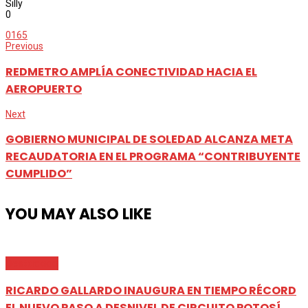
Silly
0
0
165
Previous
REDMETRO AMPLÍA CONECTIVIDAD HACIA EL
AEROPUERTO
Next
GOBIERNO MUNICIPAL DE SOLEDAD ALCANZA META
RECAUDATORIA EN EL PROGRAMA “CONTRIBUYENTE
CUMPLIDO”
YOU MAY ALSO LIKE
Destacada
RICARDO GALLARDO INAUGURA EN TIEMPO RÉCORD
EL NUEVO PASO A DESNIVEL DE CIRCUITO POTOSÍ