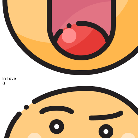
In Love
0