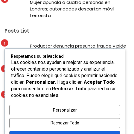
Mujer apuñala a cuatro personas en
Londres; autoridades descartan móvil
terrorista
Posts List
Productor denuncia presunto fraude y pide
apoyo para localizar a presunto
Respetamos su privacidad
responsable en San Luis Potosí
Las cookies nos ayudan a mejorar su experiencia,
ofrecer contenido personalizado y analizar el
Enrique Galindo fortalece la seguridad y la
tráfico. Puede elegir qué cookies permitir haciendo
movilidad con Alumbrado Táctico en el
clic en
Personalizar
. Haga clic en
Aceptar Todo
Corredor Lomas
para consentir o en
Rechazar Todo
para rechazar
cookies no esenciales.
Mujer apuñala a cuatro personas en
Londres; autoridades descartan móvil
terrorista
Personalizar
Rechazar Todo