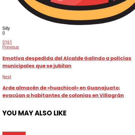
Silly
0
0
161
Previous
Emotiva despedida del Alcalde Galindo a policías
municipales que se jubilan
Next
Arde almacén de «huachicol» en Guanajuato;
evacúan a habitantes de colonias en Villagrán
YOU MAY ALSO LIKE
Destacada