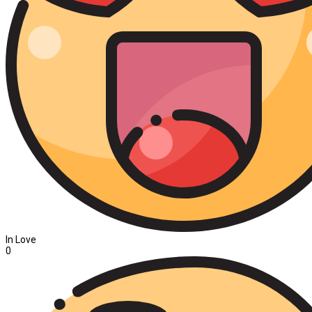
In Love
0