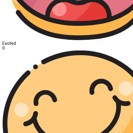
Excited
0