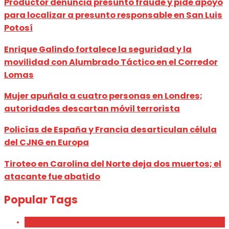
Productor denuncia presunto fraude y pide apoyo
para localizar a presunto responsable en San Luis
Potosí
Enrique Galindo fortalece la seguridad y la
movilidad con Alumbrado Táctico en el Corredor
Lomas
Mujer apuñala a cuatro personas en Londres;
autoridades descartan móvil terrorista
Policías de España y Francia desarticulan célula
del CJNG en Europa
Tiroteo en Carolina del Norte deja dos muertos; el
atacante fue abatido
Popular Tags
Beauty