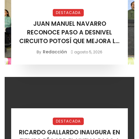
DESTACADA
JUAN MANUEL NAVARRO
RECONOCE PASO A DESNIVEL
CIRCUITO POTOSÍ QUE MEJORA LA
MOVILIDAD METROPOLITANA
Redacción
By
agosto 5, 2026
DESTACADA
RICARDO GALLARDO INAUGURA EN