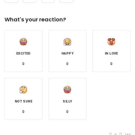
What's your reaction?
EXCITED
HAPPY
IN LOVE
0
0
0
NOT SURE
SILLY
0
0
0
145