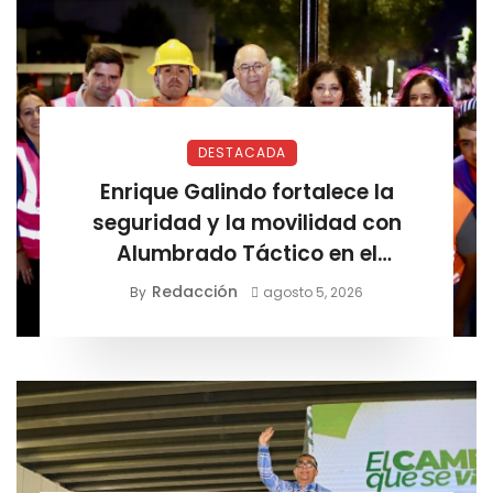
DESTACADA
Enrique Galindo fortalece la
seguridad y la movilidad con
Alumbrado Táctico en el
Corredor Lomas
Redacción
By
agosto 5, 2026