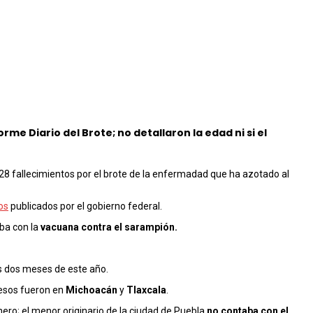
me Diario del Brote; no detallaron la edad ni si el
28 fallecimientos por el brote de la enfermadad que ha azotado al
os
publicados por el gobierno federal.
ba con la
vacuana contra el sarampión.
ros dos meses de este año.
cesos fueron en
Michoacán
y
Tlaxcala
.
ro; el menor originario de la ciudad de Puebla
no contaba con el