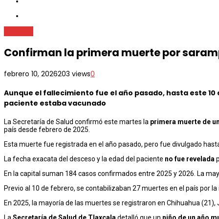
Nacional
Confirman la primera muerte por saramp
febrero 10, 2026
203 views
0
Aunque el fallecimiento fue el año pasado, hasta este 10 d
paciente estaba vacunado
La Secretaría de Salud confirmó este martes la
primera muerte de u
país desde febrero de 2025.
Esta muerte fue registrada en el año pasado, pero fue divulgado hast
La fecha exacata del desceso y la edad del paciente
no fue revelada
p
En la capital suman
184 casos confirmados entre 2025 y 2026. La mayo
Previo al 10 de febrero, se contabilizaban 27 muertes en el país por 
En 2025, la mayoría de las muertes se registraron en Chihuahua (21), 
La
Secretaría de Salud de Tlaxcala
detalló que un
niño de un año m