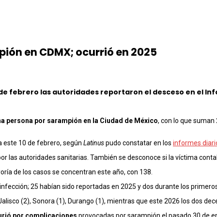
ión en CDMX; ocurrió en 2025
e febrero las autoridades reportaron el desceso en el Infor
na persona por sarampión en la Ciudad de México
, con lo que suman 
a este 10 de febrero, según
Latinus
pudo constatar en los
informes diari
or las autoridades sanitarias. También se desconoce si la víctima conta
ría de los casos se concentran este año, con 138.
la infección; 25 habían sido reportadas en 2025 y dos durante los prime
Jalisco (2), Sonora (1), Durango (1), mientras que este 2026 los dos de
urió por complicaciones
provocadas por sarampión el pasado 30 de ene