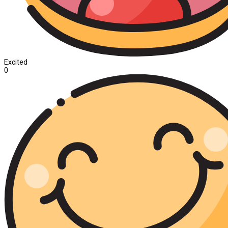
Excited
0