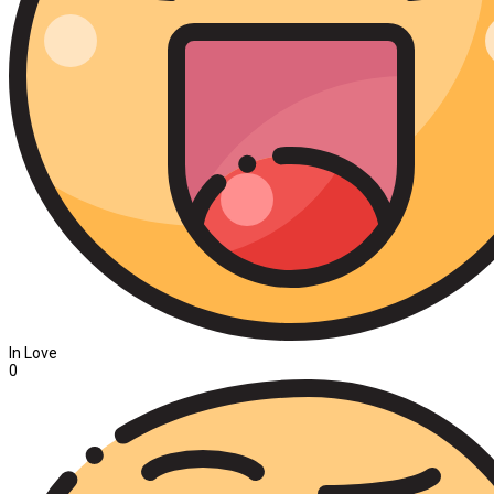
In Love
0