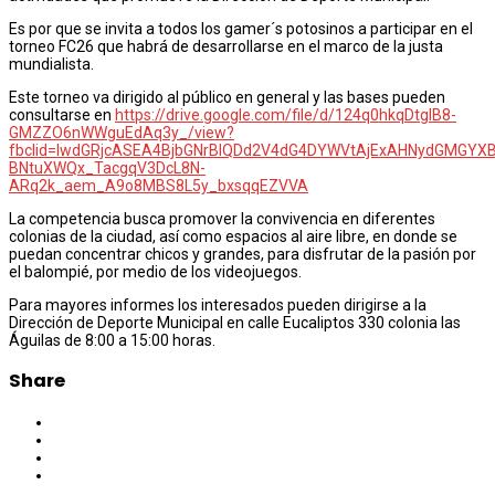
Es por que se invita a todos los gamer´s potosinos a participar en el
torneo FC
26 que habrá de desarrollarse en el marco de la justa
mundialista.
Este torneo va dirigido al público en general y las bases pueden
consultarse en
https://drive.google.com/file/d/124q0hkqDtgIB8-
GMZZO6nWWguEdAq3y_/view?
fbclid=IwdGRjcASEA4BjbGNrBIQDd2V4dG4DYWVtAjExAHNydGMG
BNtuXWQx_TacgqV3DcL8N-
ARq2k_aem_A9o8MBS8L5y_bxsqqEZVVA
La competencia busca promover la convivencia en diferentes
colonias de la ciudad, así como espacios al aire libre, en donde se
puedan concentrar chicos y grandes, para disfrutar de la pasión por
el balompié, por medio de los videojuegos.
Para mayores informes los interesados pueden dirigirse a la
Dirección de Deporte Municipal en calle Eucaliptos 330 colonia las
Águilas de 8:00 a 15:00 horas.
Share