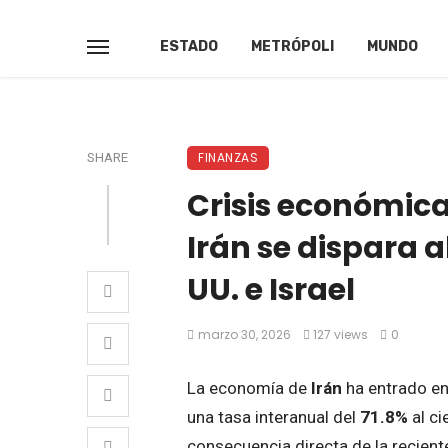
ESTADO
METRÓPOLI
MUNDO
FINANZAS
SHARE
Crisis económica
Irán se dispara a
UU. e Israel
marzo 30, 2026
127 views
0
La economía de
Irán
ha entrado en
una tasa interanual del
71.8%
al ci
consecuencia directa de la recient