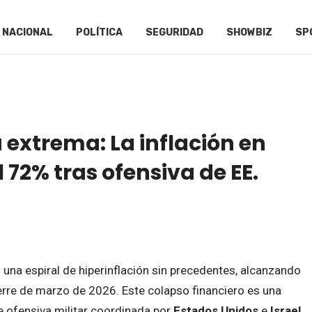
NACIONAL
POLÍTICA
SEGURIDAD
SHOWBIZ
SP
 extrema: La inflación en
l 72% tras ofensiva de EE.
 una espiral de hiperinflación sin precedentes, alcanzando
erre de marzo de 2026. Este colapso financiero es una
e ofensiva militar coordinada por
Estados Unidos
e
Israel