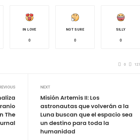
IN LOVE
NOT SURE
SILLY
0
0
0
0
12
REVIOUS
NEXT
naliza
Misión Artemis II: Los
uranio
astronautas que volverán a la
ún The
Luna buscan que el espacio sea
ournal
un destino para toda la
humanidad