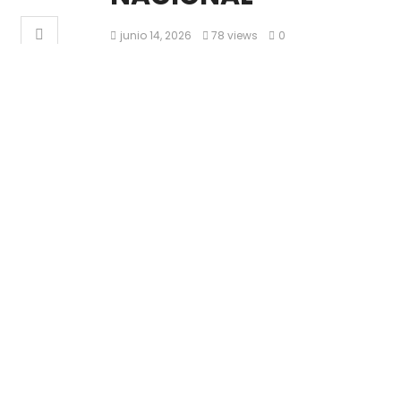
junio 14, 2026
78 views
0
•⁠ ⁠La Agrupaci
Ceel representó
Luis Potosí en 
a las 32 entida
Ciudad de Méxi
Como parte del impulso del Gobernador Ric
las expresiones artísticas y culturales de Sa