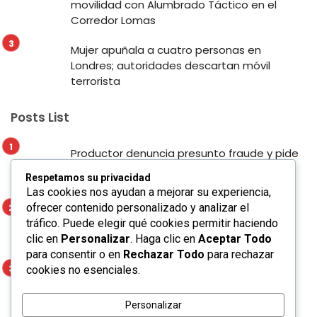
movilidad con Alumbrado Táctico en el
Corredor Lomas
Mujer apuñala a cuatro personas en
Londres; autoridades descartan móvil
terrorista
Posts List
Productor denuncia presunto fraude y pide
apoyo para localizar a presunto
Respetamos su privacidad
responsable en San Luis Potosí
Las cookies nos ayudan a mejorar su experiencia,
ofrecer contenido personalizado y analizar el
Enrique Galindo fortalece la seguridad y la
tráfico. Puede elegir qué cookies permitir haciendo
movilidad con Alumbrado Táctico en el
clic en
Personalizar
. Haga clic en
Aceptar Todo
Corredor Lomas
para consentir o en
Rechazar Todo
para rechazar
cookies no esenciales.
Mujer apuñala a cuatro personas en
Londres; autoridades descartan móvil
terrorista
Personalizar