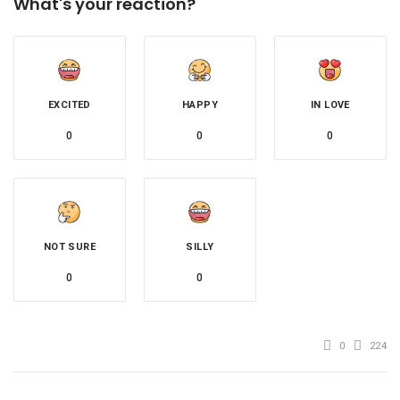
What's your reaction?
EXCITED
HAPPY
IN LOVE
0
0
0
NOT SURE
SILLY
0
0
0
224