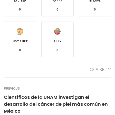
EXCITED
HAPPY
IN LOVE
0
0
0
NOT SURE
SILLY
0
0
0
156
PREVIOUS
Científicos de la UNAM investigan el
desarrollo del cáncer de piel más común en
México