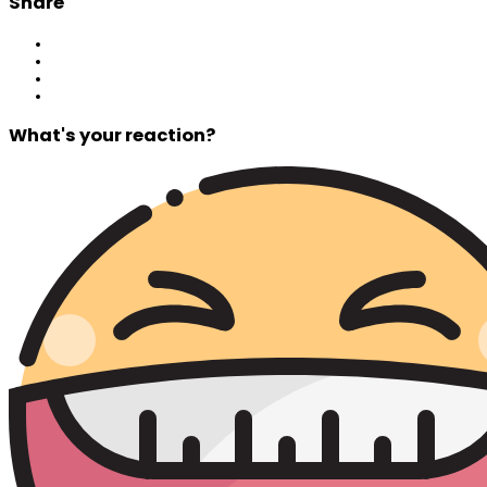
Share
What's your reaction?