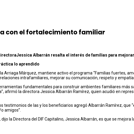
a con el fortalecimiento familiar
irectora
Jessica Albarrán
resalta el interés de familias para mejora
ráctica lo aprendido
ela Arriaga Márquez, mantiene activo el programa “Familias fuertes, amor
 relaciones intrafamiliares, mejorar su comunicación, respeto y empatía
herramientas fundamentales para construir ambientes familiares más sa
, afirmó la directora Jessica Albarrán Ramírez, quien acudió en represent
los testimonios de las y los beneficiarios agregó Albarrán Ramírez, que 
/o amigos”.
dijo la Directora del DIF Capitalino, Jessica Albarrán, es que se mejora 