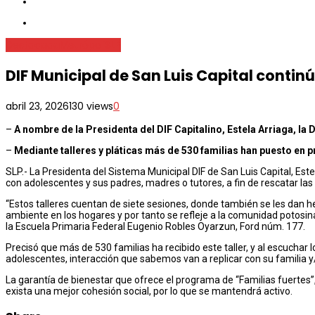
Destacada
Metrópoli
SLP
DIF Municipal de San Luis Capital continú
abril 23, 2026
130 views
0
–
A nombre de l
a
Presidenta
del DIF Capitalino, Estela Arriaga
, la
D
–
Mediante talleres y pláticas más de
530
familias han puesto en p
SLP.- La Presidenta del Sistema Municipal DIF de San Luis Capital, Est
con adolescentes y sus padres, madres o tutores, a fin de rescatar las
“Estos talleres cuentan de siete sesiones, donde también se les dan 
ambiente en los hogares y por tanto se refleje a la comunidad potosina”
la Escuela Primaria Federal Eugenio Robles Oyarzun, Ford núm. 177.
Precisó que más de 530 familias ha recibido este taller, y al escuchar 
adolescentes, interacción que sabemos van a replicar con su familia y
La garantía de bienestar que ofrece el programa de “Familias fuertes”, 
exista una mejor cohesión social, por lo que se mantendrá activo.