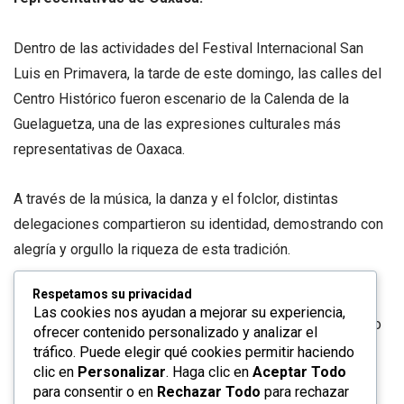
Dentro de las actividades del Festival Internacional San
Luis en Primavera, la tarde de este domingo, las calles del
Centro Histórico fueron escenario de la Calenda de la
Guelaguetza, una de las expresiones culturales más
representativas de Oaxaca.
A través de la música, la danza y el folclor, distintas
delegaciones compartieron su identidad, demostrando con
alegría y orgullo la riqueza de esta tradición.
Respetamos su privacidad
La directora de Turismo Municipal, Claudia Lorena Peralta
Las cookies nos ayudan a mejorar su experiencia,
Antiga, señaló que en esta edición 2026 el estado invitado
ofrecer contenido personalizado y analizar el
es Oaxaca y la ciudad invitada, Oaxaca de Juárez, con la
tráfico. Puede elegir qué cookies permitir haciendo
clic en
Personalizar
. Haga clic en
Aceptar Todo
participación de más de 300 personas que representan la
para consentir o en
Rechazar Todo
para rechazar
cultura, gastronomía, música y tradiciones oaxaqueñas.