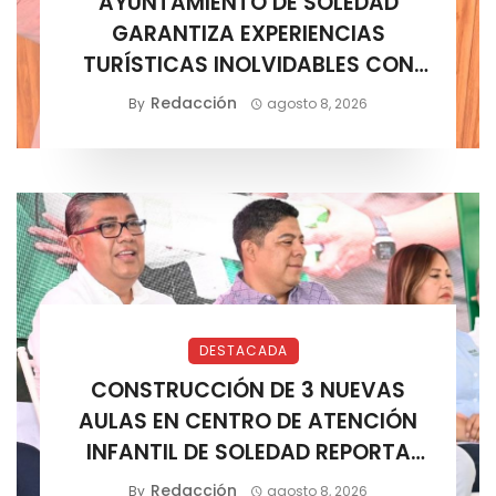
AYUNTAMIENTO DE SOLEDAD
GARANTIZA EXPERIENCIAS
TURÍSTICAS INOLVIDABLES CON
CERTIFICACIÓN DE AGENCIAS
Redacción
By
agosto 8, 2026
DESTACADA
CONSTRUCCIÓN DE 3 NUEVAS
AULAS EN CENTRO DE ATENCIÓN
INFANTIL DE SOLEDAD REPORTA
AVANCE POSITIVO
Redacción
By
agosto 8, 2026