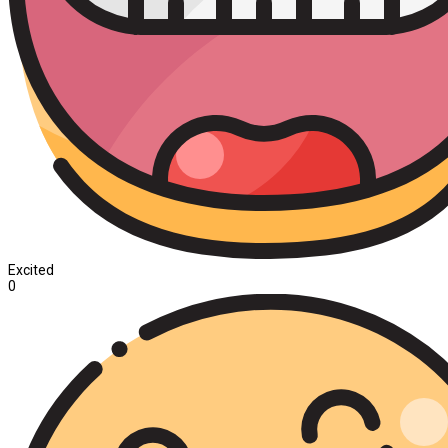
Excited
0