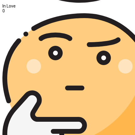
In Love
0