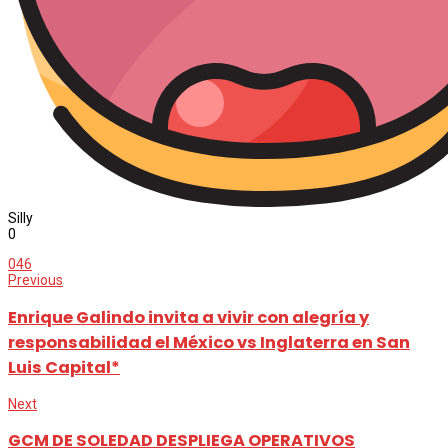
Silly
0
0
46
Previous
Enrique Galindo invita a vivir con alegría y
responsabilidad el México vs Inglaterra en San
Luis Capital*
Next
GCM DE SOLEDAD DESPLIEGA OPERATIVOS