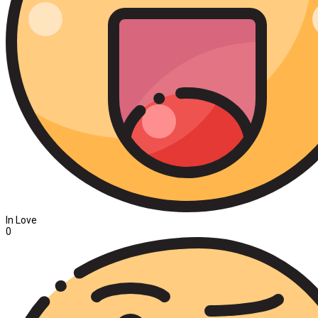
In Love
0