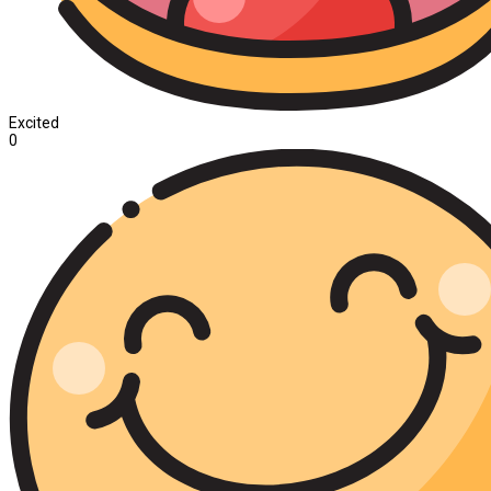
Excited
0