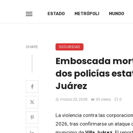
ESTADO
METRÓPOLI
MUNDO
SEGURIDAD
SHARE
Emboscada mort
dos policías estat
Juárez
marzo 23, 2026
131 views
0
La violencia contra las corporaci
2026, tras confirmarse un ataque 
municipio de
Villa Juárez
. El repo