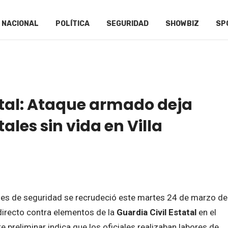
NACIONAL
POLÍTICA
SEGURIDAD
SHOWBIZ
SP
al: Ataque armado deja
ales sin vida en Villa
ones de seguridad se recrudeció este martes 24 de marzo de
directo contra elementos de la
Guardia Civil Estatal
en el
rte preliminar indica que los oficiales realizaban labores de