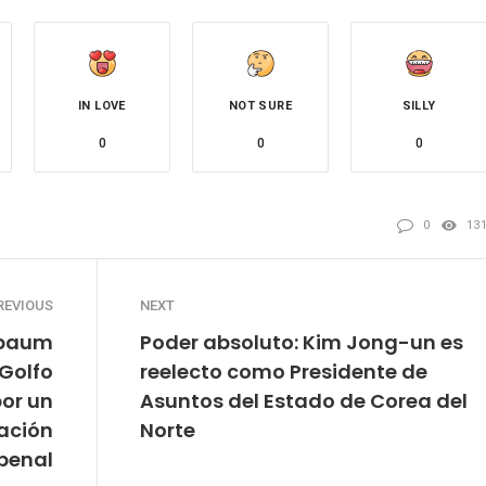
IN LOVE
NOT SURE
SILLY
0
0
0
0
13
REVIOUS
NEXT
nbaum
Poder absoluto: Kim Jong-un es
 Golfo
reelecto como Presidente de
or un
Asuntos del Estado de Corea del
gación
Norte
penal