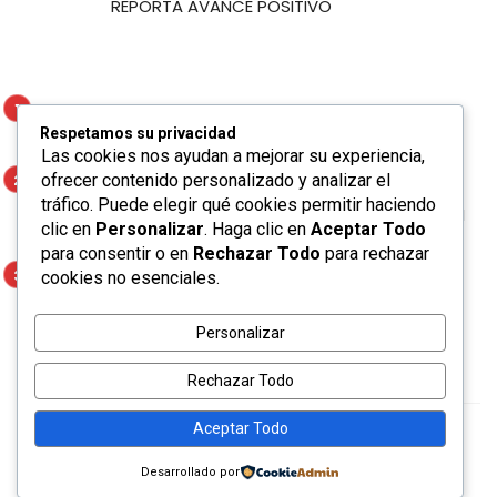
REPORTA AVANCE POSITIVO
Marco Antonio Regil participará en la Feria
Respetamos su privacidad
de Proveeduría del Gobierno de la Capital
Las cookies nos ayudan a mejorar su experiencia,
ofrecer contenido personalizado y analizar el
AYUNTAMIENTO DE SOLEDAD GARANTIZA
tráfico. Puede elegir qué cookies permitir haciendo
EXPERIENCIAS TURÍSTICAS INOLVIDABLES CON
clic en
Personalizar
. Haga clic en
Aceptar Todo
CERTIFICACIÓN DE AGENCIAS
para consentir o en
Rechazar Todo
para rechazar
cookies no esenciales.
CONSTRUCCIÓN DE 3 NUEVAS AULAS EN
CENTRO DE ATENCIÓN INFANTIL DE SOLEDAD
REPORTA AVANCE POSITIVO
Personalizar
Rechazar Todo
Aceptar Todo
Ceris © 2020. Made with ☕ by
bkninja
Desarrollado por