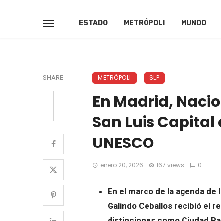
ESTADO
METRÓPOLI
MUNDO
METRÓPOLI
SLP
SHARE
En Madrid, Naci
San Luis Capital
UNESCO
enero 20, 2026
167 views
0
En el marco de la agenda de l
Galindo Ceballos recibió el r
distinciones como Ciudad Pat