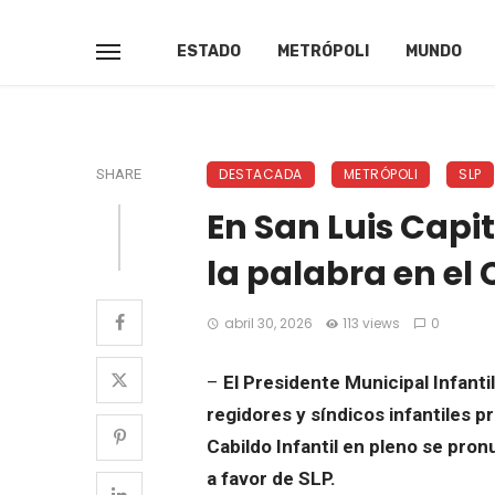
ESTADO
METRÓPOLI
MUNDO
DESTACADA
METRÓPOLI
SLP
SHARE
En San Luis Capi
la palabra en el 
abril 30, 2026
113 views
0
–
El Presidente Municipal Infanti
regidores y síndicos infantiles p
Cabildo Infantil en pleno se pron
a favor de SLP.