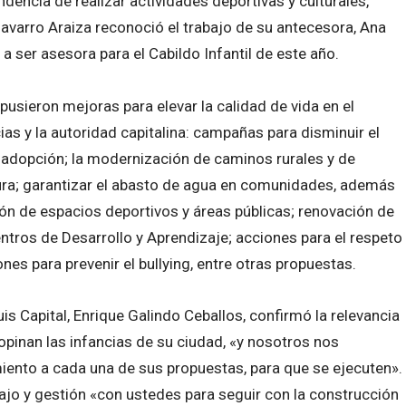
endencia de realizar actividades deportivas y culturales,
avarro Araiza reconoció el trabajo de su antecesora, Ana
ó a ser asesora para el Cabildo Infantil de este año.
opusieron mejoras para elevar la calidad de vida en el
ias y la autoridad capitalina: campañas para disminuir el
a adopción; la modernización de caminos rurales y de
ura; garantizar el abasto de agua en comunidades, además
ción de espacios deportivos y áreas públicas; renovación de
entros de Desarrollo y Aprendizaje; acciones para el respeto
nes para prevenir el bullying, entre otras propuestas.
is Capital, Enrique Galindo Ceballos, confirmó la relevancia
pinan las infancias de su ciudad, «y nosotros nos
ento a cada una de sus propuestas, para que se ejecuten».
ajo y gestión «con ustedes para seguir con la construcción