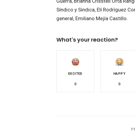
Guerra, Brianna Crisstell Orta Rang
Síndico y Sindica, Elí Rodríguez C
general, Emiliano Mejía Castillo.
What's your reaction?
EXCITED
HAPPY
0
0
P