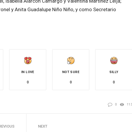
el, Isabella Alarcón Camargo y Valentina Martínez Leija;
oronel y Anita Guadalupe Niño Niño, y como Secretario
IN LOVE
NOT SURE
SILLY
0
0
0
0
11
REVIOUS
NEXT