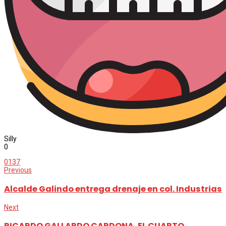
Silly
0
0
137
Previous
Alcalde Galindo entrega drenaje en col. Industrias
Next
RICARDO GALLARDO CARDONA, EL CUARTO