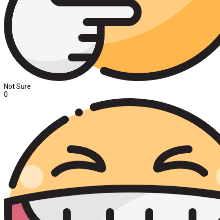
Not Sure
0