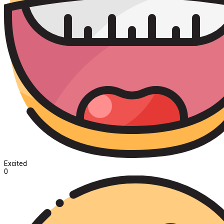
Excited
0