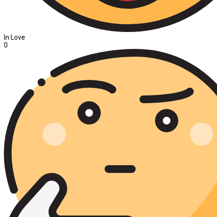
In Love
0