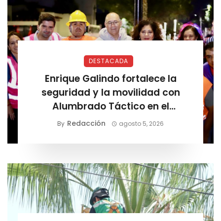
DESTACADA
Enrique Galindo fortalece la
seguridad y la movilidad con
Alumbrado Táctico en el
Corredor Lomas
Redacción
By
agosto 5, 2026