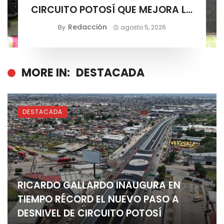
CIRCUITO POTOSÍ QUE MEJORA LA
MOVILIDAD METROPOLITANA
Redacción
By
agosto 5, 2026
MORE IN:
DESTACADA
DESTACADA
RICARDO GALLARDO INAUGURA EN
TIEMPO RÉCORD EL NUEVO PASO A
DESNIVEL DE CIRCUITO POTOSÍ