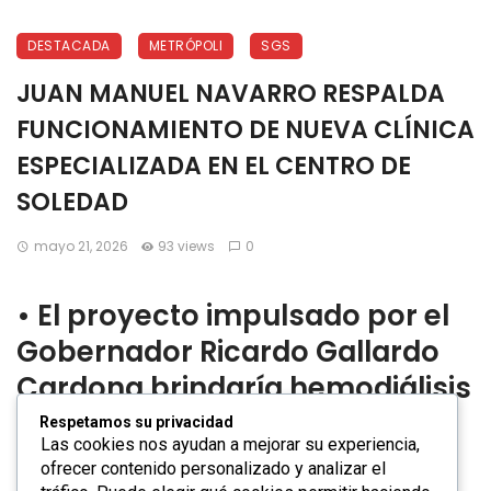
DESTACADA
METRÓPOLI
SGS
JUAN MANUEL NAVARRO RESPALDA
FUNCIONAMIENTO DE NUEVA CLÍNICA
ESPECIALIZADA EN EL CENTRO DE
SOLEDAD
mayo 21, 2026
93 views
0
•⁠ ⁠El proyecto impulsado por el
Gobernador Ricardo Gallardo
Cardona brindaría hemodiálisis
gratuitas, consultas médicas,
Respetamos su privacidad
Las cookies nos ayudan a mejorar su experiencia,
medicamentos y atención
ofrecer contenido personalizado y analizar el