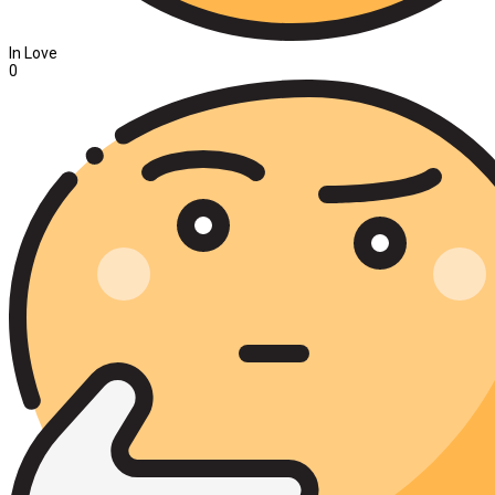
In Love
0