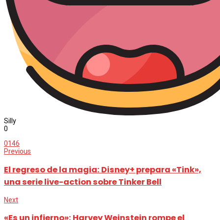
Silly
0
0
146
Previous
El regreso de la magia: Disney+ prepara «Tink»,
una serie live-action sobre Tinker Bell
Next
«Es un infierno»: Harvey Weinstein rompe el