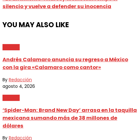
silencio y vuelve a defender su inocencia
YOU MAY ALSO LIKE
ShowBiz
Andrés Calamaro anuncia su regreso a México
con la gira «Calamaro como cantor»
By
Redacción
agosto 4, 2026
ShowBiz
‘Spider-Man: Brand New Day’ arrasa en la taquilla
mexicana sumando más de 38 millones de
dólares
By
Redacción