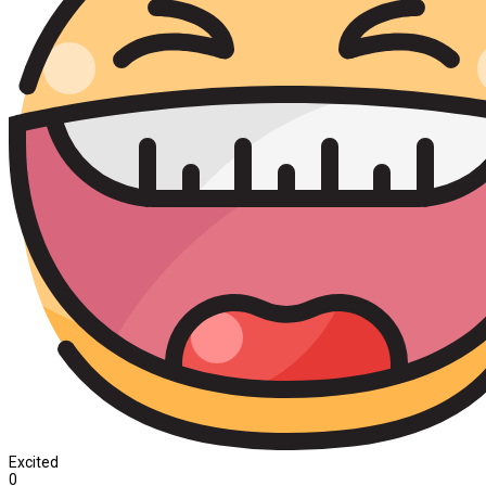
Excited
0