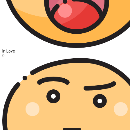
In Love
0