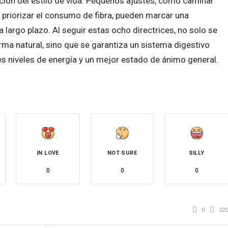
ción del estilo de vida. Pequeños ajustes, como caminar
riorizar el consumo de fibra, pueden marcar una
 a largo plazo. Al seguir estas ocho directrices, no solo se
rma natural, sino que se garantiza un sistema digestivo
s niveles de energía y un mejor estado de ánimo general.
IN LOVE
NOT SURE
SILLY
0
0
0
0
22