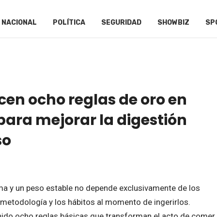
NACIONAL
POLÍTICA
SEGURIDAD
SHOWBIZ
SP
cen ocho reglas de oro en
para mejorar la digestión
so
ma y un peso estable no depende exclusivamente de los
a metodología y los hábitos al momento de ingerirlos.
inido ocho reglas básicas que transforman el acto de comer