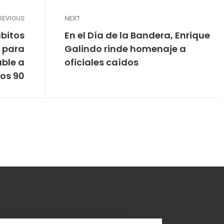
REVIOUS
NEXT
ábitos
En el Día de la Bandera, Enrique
s para
Galindo rinde homenaje a
able a
oficiales caídos
los 90