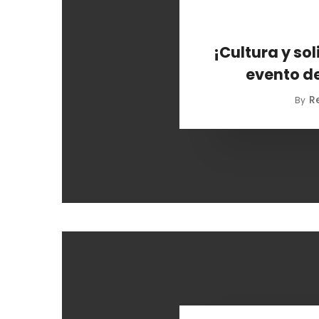
¡Cultura y so
evento d
R
By