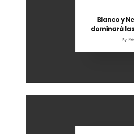
Blanco y Ne
dominará las
Re
By