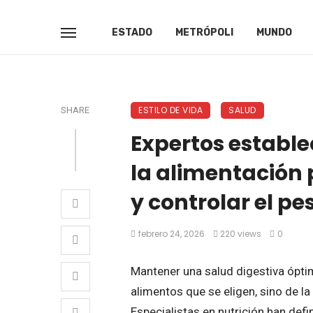
ESTADO
METRÓPOLI
MUNDO
ESTILO DE VIDA
SALUD
SHARE
Expertos estable
la alimentación 
y controlar el pe
febrero 24, 2026
220 views
0
Mantener una salud digestiva ópti
alimentos que se eligen, sino de l
Especialistas en nutrición han def