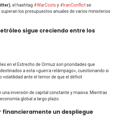
itter)
, el hashtag
#WarCosts
y
#IranConflict
se
superan los presupuestos anuales de varios ministerios
 petróleo sigue creciendo entre los
ales en el Estrecho de Ormuz son prioridades que
os destinados a esta «guerra relámpago», cuestionando si
volatilidad ante el temor de que el déficit
re una inversión de capital constante y masiva. Mientras
 economía global a largo plazo.
r financieramente un despliegue