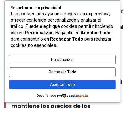
un repliegue momentáneo tras especulaciones sobre una
Respetamos su privacidad
posible tregua, la realidad en las estaciones de servicio es
Las cookies nos ayudan a mejorar su experiencia,
distinta. Los analistas advierten que la liberación de
ofrecer contenido personalizado y analizar el
tráfico. Puede elegir qué cookies permitir haciendo
reservas estratégicas por parte de la Agencia Internacional
clic en
Personalizar
. Haga clic en
Aceptar Todo
de Energía aún no logra estabilizar los costos finales al
para consentir o en
Rechazar Todo
para rechazar
consumidor.
cookies no esenciales.
Personalizar
Rechazar Todo
«Estamos ante un mercado
sumamente nervioso; aunque el barril
Aceptar Todo
de crudo baje hoy, la incertidumbre
Desarrollado por
logística por el conflicto con Irán
mantiene los precios de los
combustibles en niveles máximos de
los últimos años»