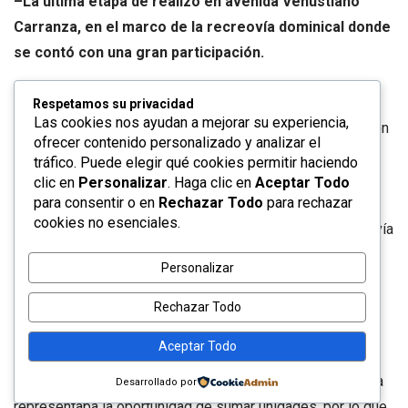
–
L
a última etapa de realizó en avenida Venustiano
Carranza, en el marco de la recreovía dominical donde
se contó con una gran participación.
San Luis Potosí. –La Dirección de Deporte Municipal del
Respetamos su privacidad
Las cookies nos ayudan a mejorar su experiencia,
Gobierno de la Capital, en conjunto con Junior Bike, llevaron
ofrecer contenido personalizado y analizar el
a cabo la quinta y última fecha del Seria Municipal de
tráfico. Puede elegir qué cookies permitir haciendo
Ciclismo Infantil 2026, donde surgieron los campeones.
clic en
Personalizar
. Haga clic en
Aceptar Todo
para consentir o en
Rechazar Todo
para rechazar
cookies no esenciales.
La última parada de este serial tuvo como sede la recreovía
de avenida Venustiano Carranza en la que se trazaron
Personalizar
distancias según la categoría.
Rechazar Todo
El evento tuvo recorridos de acuerdo a
Aceptar Todo
las edades pactadas y al finalizar se premió a los
ganadores absolutos. Importante destacar que cada etapa
Desarrollado por
representaba la oportunidad de sumar unidades, por lo que