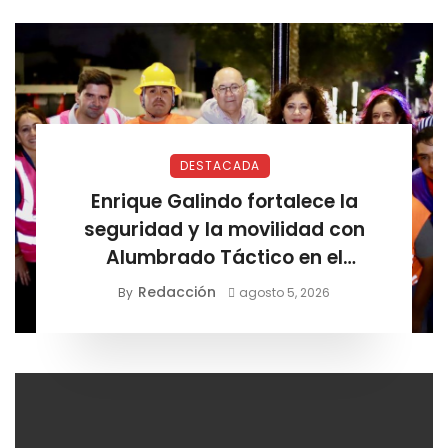
DESTACADA
Enrique Galindo fortalece la
seguridad y la movilidad con
Alumbrado Táctico en el
Corredor Lomas
Redacción
By
agosto 5, 2026