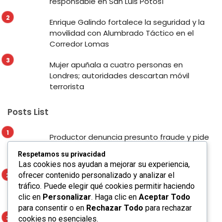
responsable en San Luis Potosí
Enrique Galindo fortalece la seguridad y la
movilidad con Alumbrado Táctico en el
Corredor Lomas
Mujer apuñala a cuatro personas en
Londres; autoridades descartan móvil
terrorista
Posts List
Productor denuncia presunto fraude y pide
apoyo para localizar a presunto
Respetamos su privacidad
responsable en San Luis Potosí
Las cookies nos ayudan a mejorar su experiencia,
ofrecer contenido personalizado y analizar el
Enrique Galindo fortalece la seguridad y la
tráfico. Puede elegir qué cookies permitir haciendo
movilidad con Alumbrado Táctico en el
clic en
Personalizar
. Haga clic en
Aceptar Todo
Corredor Lomas
para consentir o en
Rechazar Todo
para rechazar
cookies no esenciales.