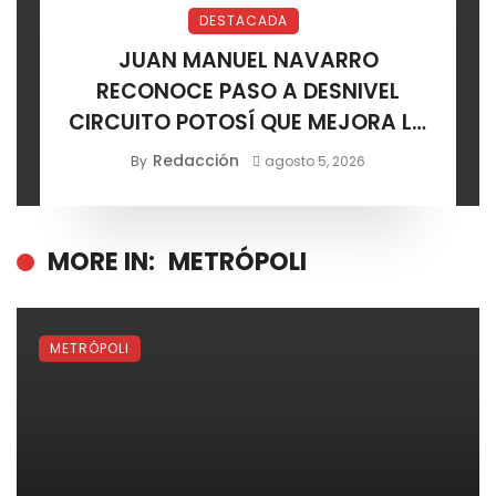
DESTACADA
JUAN MANUEL NAVARRO
RECONOCE PASO A DESNIVEL
CIRCUITO POTOSÍ QUE MEJORA LA
MOVILIDAD METROPOLITANA
Redacción
By
agosto 5, 2026
MORE IN:
METRÓPOLI
METRÓPOLI