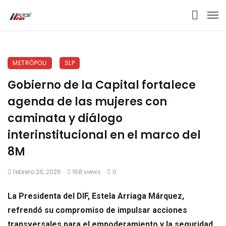
METRÓPOLI
SLP
Gobierno de la Capital fortalece
agenda de las mujeres con
caminata y diálogo
interinstitucional en el marco del
8M
febrero 26, 2026
168 views
0
La
Presidenta
del DIF, Estela Arriaga Márquez,
refrendó su compromiso de impulsar acciones
transversales para el empoderamiento y la seguridad