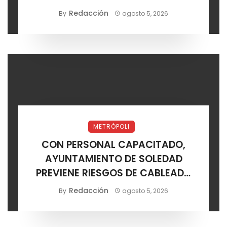
Corredor Lomas
Redacción
By
agosto 5, 2026
METRÓPOLI
CON PERSONAL CAPACITADO,
AYUNTAMIENTO DE SOLEDAD
PREVIENE RIESGOS DE CABLEADO
ELÉCTRICO
Redacción
By
agosto 5, 2026