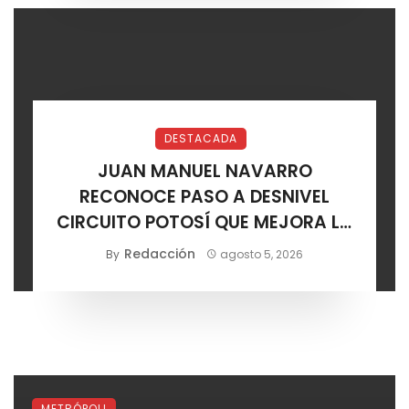
DESTACADA
JUAN MANUEL NAVARRO
RECONOCE PASO A DESNIVEL
CIRCUITO POTOSÍ QUE MEJORA LA
MOVILIDAD METROPOLITANA
Redacción
By
agosto 5, 2026
METRÓPOLI