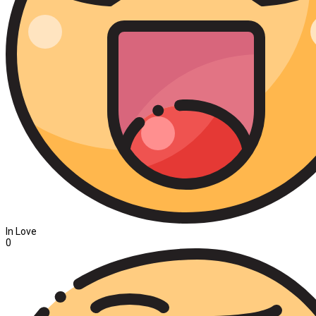
In Love
0