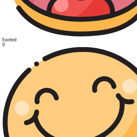
Excited
0