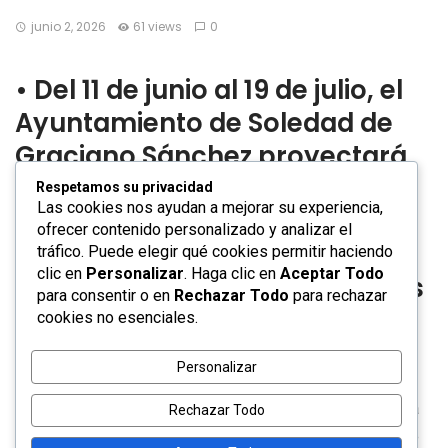
junio 2, 2026
61 views
0
•⁠ ⁠Del 11 de junio al 19 de julio, el
Ayuntamiento de Soledad de
Graciano Sánchez proyectará
52 partidos de futbol en
Respetamos su privacidad
Las cookies nos ayudan a mejorar su experiencia,
pantalla gigante,
ofrecer contenido personalizado y analizar el
acompañados de actividades
tráfico. Puede elegir qué cookies permitir haciendo
clic en
Personalizar
. Haga clic en
Aceptar Todo
deportivas, torneos, dinámicas
para consentir o en
Rechazar Todo
para rechazar
recreativas y espacios de
cookies no esenciales.
convivencia familiar.
Personalizar
Con la proyección de 52 partidos de futbol en una pantalla
Rechazar Todo
gigante instalada en la Plaza principal, el Ayuntamiento de