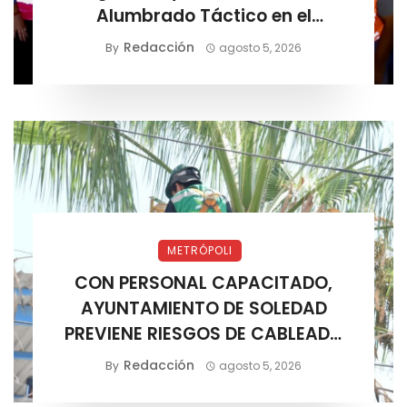
Alumbrado Táctico en el
Corredor Lomas
Redacción
By
agosto 5, 2026
METRÓPOLI
CON PERSONAL CAPACITADO,
AYUNTAMIENTO DE SOLEDAD
PREVIENE RIESGOS DE CABLEADO
ELÉCTRICO
Redacción
By
agosto 5, 2026