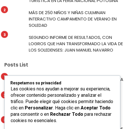
TURÍSTICA EN LA FERIA NACIONAL POTOSINA
MÁS DE 250 NIÑOS Y NIÑAS CULMINAN
INTERACTIVO CAMPAMENTO DE VERANO EN
SOLEDAD
SEGUNDO INFORME DE RESULTADOS, CON
LOGROS QUE HAN TRANSFORMADO LA VIDA DE
LOS SOLEDENSES: JUAN MANUEL NAVARRO
Posts List
MUNICIPIO DE SOLEDAD PROYECTA SU RIQUEZA
Respetamos su privacidad
TURÍSTICA EN LA FERIA NACIONAL POTOSINA
Las cookies nos ayudan a mejorar su experiencia,
ofrecer contenido personalizado y analizar el
MÁS DE 250 NIÑOS Y NIÑAS CULMINAN
tráfico. Puede elegir qué cookies permitir haciendo
INTERACTIVO CAMPAMENTO DE VERANO EN
clic en
Personalizar
. Haga clic en
Aceptar Todo
SOLEDAD
para consentir o en
Rechazar Todo
para rechazar
cookies no esenciales.
SEGUNDO INFORME DE RESULTADOS, CON
LOGROS QUE HAN TRANSFORMADO LA VIDA DE