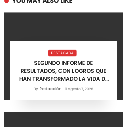
YOU MAY ALSO LIKE
DESTACADA
SEGUNDO INFORME DE
RESULTADOS, CON LOGROS QUE
HAN TRANSFORMADO LA VIDA DE
LOS SOLEDENSES: JUAN MANUEL
Redacción
By
agosto 7, 2026
NAVARRO