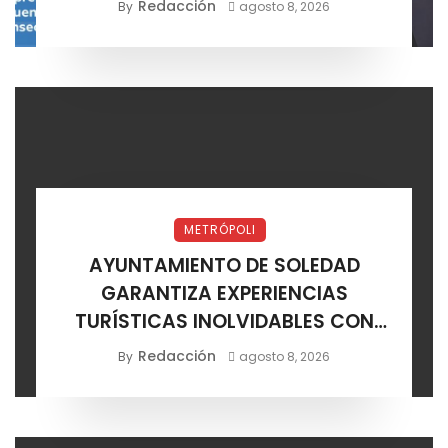
Redacción
By
agosto 8, 2026
METRÓPOLI
AYUNTAMIENTO DE SOLEDAD
GARANTIZA EXPERIENCIAS
TURÍSTICAS INOLVIDABLES CON
CERTIFICACIÓN DE AGENCIAS
Redacción
By
agosto 8, 2026