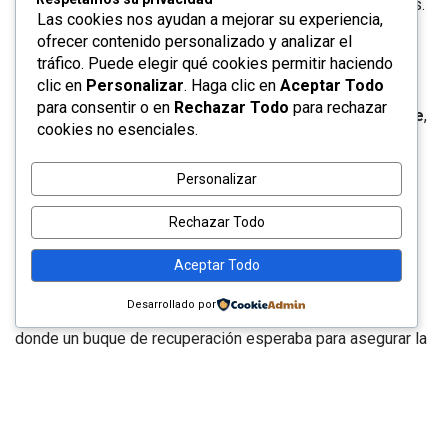
océano calmado y unas excelentes condiciones marítimas.
Las cookies nos ayudan a mejorar su experiencia,
ofrecer contenido personalizado y analizar el
“Welcome home, Crew-11!”, eran las palabras de
tráfico. Puede elegir qué cookies permitir haciendo
clic en
Personalizar
. Haga clic en
Aceptar Todo
bienvenida del centro de control de la NASA para los
para consentir o en
Rechazar Todo
para rechazar
astronautas de la Crew-11,
Zena Cardman
y
Mike Fincke
,
cookies no esenciales.
de la NASA;
Kimiya
Yui
, de la agencia espacial japonesa
JAXA, y
Oleg Platonov
, de la agencia espacial rusa
Personalizar
Roscosmos, quienes han permanecido 165 días en el
Rechazar Todo
laboratorio orbital y 167 en el espacio.
Aceptar Todo
Con la ayuda de cuatro paracaídas, la cápsula logró
Desarrollado por
desacelerar y amerizar de manera segura en el océano
donde un buque de recuperación esperaba para asegurar la
Dragon, subirla a bordo y desembarcar a los astronautas.
Unos cuarenta minutos después de amerizar, se abrían las