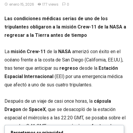
enero 15, 2026
177 views
0
Las condiciones médicas serias de uno de los
tripulantes obligaron a la misión Crew-11 de la NASA a
regresar a la Tierra antes de tiempo
La
misión Crew-11
de la
NASA
amerizó con éxito en el
océano frente a la costa de San Diego (California, EE.UU.),
tras tener que anticipar su
regreso
desde la
Estación
Espacial Internacional
(EEI) por una emergencia médica
que afectó a uno de sus cuatro tripulantes.
Después de un viaje de casi once horas, la
cápsula
Dragon
de
SpaceX
, que se desacopló de la estación
espacial el miércoles a las 22:20 GMT, se posaba sobre el
agua a las 8:41 GMT, en un
amerizaje perfecto
sobre un
Respetamos su privacidad