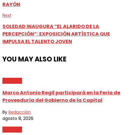
RAYÓN
Next
SOLEDAD INAUGURA “EL ALARIDO DE LA
PERCEPCIÓN”: EXPOSICIÓN ARTÍSTICA QUE
IMPULSA EL TALENTO JOVEN
YOU MAY ALSO LIKE
Metrópoli
Marco Antonio Regil participará en la Feria de
Proveeduría del Gobierno de la Capital
By
Redacción
agosto 8, 2026
Metrópoli