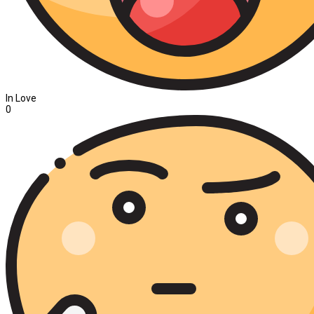
In Love
0