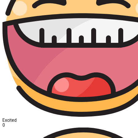
Excited
0