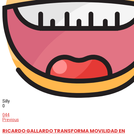
Silly
0
0
44
Previous
RICARDO GALLARDO TRANSFORMA MOVILIDAD EN