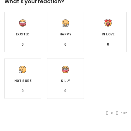
What's your reaction?
EXCITED
HAPPY
IN LOVE
0
0
0
NOT SURE
SILLY
0
0
0
182