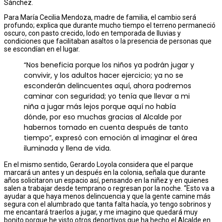
Sánchez.
Para María Cecilia Mendoza, madre de familia, el cambio será
profundo; explica que durante mucho tiempo el terreno permaneció
oscuro, con pasto crecido, lodo en temporada de lluvias y
condiciones que facilitaban asaltos o la presencia de personas que
se escondían en el lugar.
“Nos beneficia porque los niños ya podrán jugar y
convivir, y los adultos hacer ejercicio; ya no se
esconderán delincuentes aquí, ahora podremos
caminar con seguridad; yo tenía que llevar a mi
niña a jugar más lejos porque aquí no había
dónde, por eso muchas gracias al Alcalde por
habernos tomado en cuenta después de tanto
tiempo”, expresó con emoción al imaginar el área
iluminada y llena de vida.
En el mismo sentido, Gerardo Loyola considera que el parque
marcará un antes y un después en la colonia, señala que durante
años solicitaron un espacio así, pensando en la niñez y en quienes
salen a trabajar desde temprano o regresan por la noche. “Esto va a
ayudar a que haya menos delincuencia y que la gente camine más
segura con el alumbrado que tanta falta hacía, yo tengo sobrinos y
me encantará traerlos a jugar, y me imagino que quedará muy
bonito porque he visto otros deportivos que ha hecho el Alcalde en