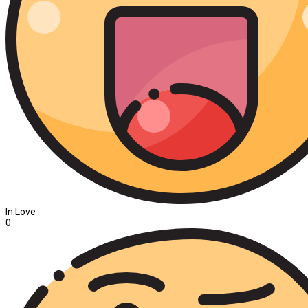
In Love
0