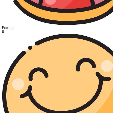
Excited
0